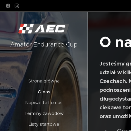
O n
Amater Endurance Cup
Jesteśmy gr
udział w ki
Czechach. N
Strona główna
podnoszenia
O nas
długodystan
Napisali też o nas
ciekawe tor
Terminy zawodów
oraz umożli
Listy startowe
Organ