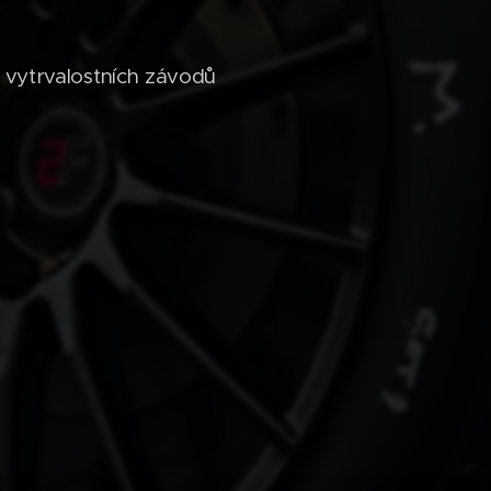
 vytrvalostních závodů