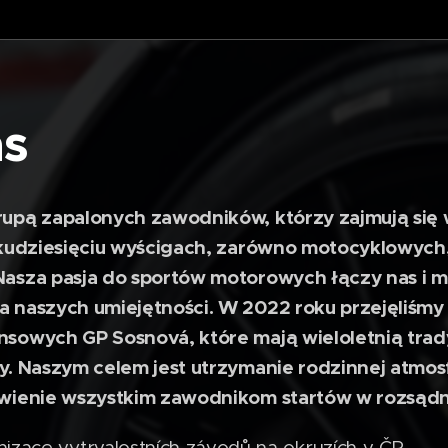
as
upą zapalonych zawodników, którzy zajmują się 
lkudziesięciu wyścigach, zarówno motocyklowych, 
asza pasja do sportów motorowych łączy nas i m
 naszych umiejętności. W 2022 roku przejęliśmy
sowych GP Sosnová, które mają wieloletnią tradyc
y. Naszym celem jest utrzymanie rodzinnej atmosf
wienie wszystkim zawodnikom startów w rozsądn
izace vytrvalostních závodů na okruzích v ČR