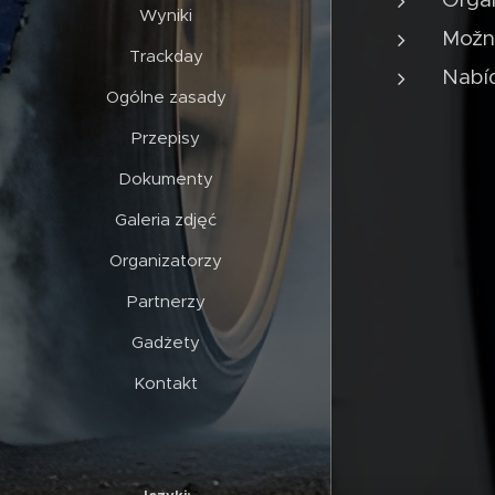
Wyniki
Možn
Trackday
Nabíd
Ogólne zasady
Przepisy
Dokumenty
Galeria zdjęć
Organizatorzy
Partnerzy
Gadżety
Kontakt