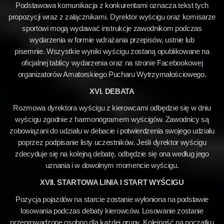
Podstawowa komunikacja z konkurentami oznacza tekst tych
propozycji wraz z załącznikami. Dyrektor wyścigu oraz komisarze
sportowi mogą wydawać instrukcje zawodnikom podczas
wydarzenia w formie wdrażania przepisów, ustnie lub
pisemnie. Wszystkie wyniki wyścigu zostaną opublikowane na
oficjalnej tablicy wydarzenia oraz na stronie Facebookowej
organizatorów Amatorskiego Pucharu Wytrzymałościowego.
XVI. DEBATA
Rozmowa dyrektora wyścigu z kierowcami odbędzie się w dniu
wyścigu zgodnie z harmonogramem wyścigów. Zawodnicy są
zobowiązani do udziału w debacie i potwierdzenia swojego udziału
poprzez podpisanie listy uczestników. Jeśli dyrektor wyścigu
zdecyduje się na kolejną debatę, odbędzie się ona według jego
uznania i w dowolnym momencie wyścigu.
XVII. STARTOWA LINIA I START WYŚCIGU
Pozycja pojazdów na starcie zostanie wyłoniona na podstawie
losowania podczas debaty kierowców. Losowanie zostanie
przeprowadzone osobno dla każdej grupy. Kolejność na początku