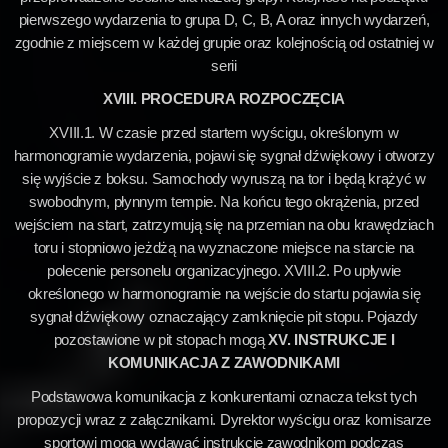
pierwszego wydarzenia to grupa D, C, B, A oraz innych wydarzeń,
zgodnie z miejscem w każdej grupie oraz kolejnością od ostatniej w
serii
XVIII. PROCEDURA ROZPOCZĘCIA
XVIII.1. W czasie przed startem wyścigu, określonym w
harmonogramie wydarzenia, pojawi się sygnał dźwiękowy i otworzy
się wyjście z boksu. Samochody wyruszą na tor i będą krążyć w
swobodnym, płynnym tempie. Na końcu tego okrążenia, przed
wejściem na start, zatrzymują się na przemian na obu krawędziach
toru i stopniowo jeżdżą na wyznaczone miejsce na starcie na
polecenie personelu organizacyjnego. XVIII.2. Po upływie
określonego w harmonogramie na wejście do startu pojawia się
sygnał dźwiękowy oznaczający zamknięcie pit stopu. Pojazdy
pozostawione w pit stopach mogą
XV. INSTRUKCJE I
KOMUNIKACJA Z ZAWODNIKAMI
Podstawowa komunikacja z konkurentami oznacza tekst tych
propozycji wraz z załącznikami. Dyrektor wyścigu oraz komisarze
sportowi mogą wydawać instrukcje zawodnikom podczas