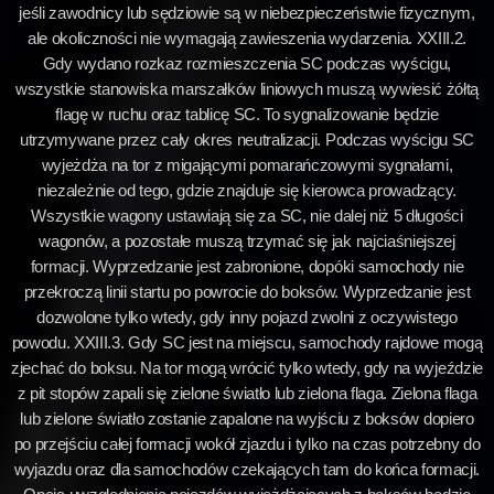
jeśli zawodnicy lub sędziowie są w niebezpieczeństwie fizycznym,
ale okoliczności nie wymagają zawieszenia wydarzenia. XXIII.2.
Gdy wydano rozkaz rozmieszczenia SC podczas wyścigu,
wszystkie stanowiska marszałków liniowych muszą wywiesić żółtą
flagę w ruchu oraz tablicę SC. To sygnalizowanie będzie
utrzymywane przez cały okres neutralizacji. Podczas wyścigu SC
wyjeżdża na tor z migającymi pomarańczowymi sygnałami,
niezależnie od tego, gdzie znajduje się kierowca prowadzący.
Wszystkie wagony ustawiają się za SC, nie dalej niż 5 długości
wagonów, a pozostałe muszą trzymać się jak najciaśniejszej
formacji. Wyprzedzanie jest zabronione, dopóki samochody nie
przekroczą linii startu po powrocie do boksów. Wyprzedzanie jest
dozwolone tylko wtedy, gdy inny pojazd zwolni z oczywistego
powodu. XXIII.3. Gdy SC jest na miejscu, samochody rajdowe mogą
zjechać do boksu. Na tor mogą wrócić tylko wtedy, gdy na wyjeździe
z pit stopów zapali się zielone światło lub zielona flaga. Zielona flaga
lub zielone światło zostanie zapalone na wyjściu z boksów dopiero
po przejściu całej formacji wokół zjazdu i tylko na czas potrzebny do
wyjazdu oraz dla samochodów czekających tam do końca formacji.