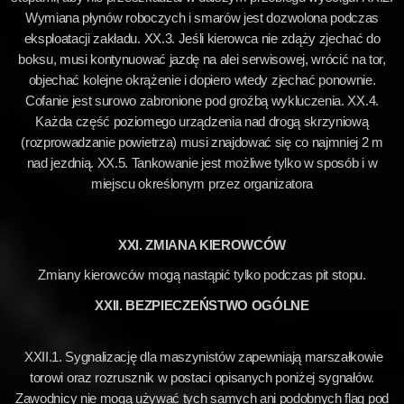
Wymiana płynów roboczych i smarów jest dozwolona podczas
eksploatacji zakładu. XX.3. Jeśli kierowca nie zdąży zjechać do
boksu, musi kontynuować jazdę na alei serwisowej, wrócić na tor,
objechać kolejne okrążenie i dopiero wtedy zjechać ponownie.
Cofanie jest surowo zabronione pod groźbą wykluczenia. XX.4.
Każda część poziomego urządzenia nad drogą skrzyniową
(rozprowadzanie powietrza) musi znajdować się co najmniej 2 m
nad jezdnią. XX.5. Tankowanie jest możliwe tylko w sposób i w
miejscu określonym przez organizatora
XXI. ZMIANA KIEROWCÓW
Zmiany kierowców mogą nastąpić tylko podczas pit stopu.
XXII. BEZPIECZEŃSTWO OGÓLNE
XXII.1. Sygnalizację dla maszynistów zapewniają marszałkowie
torowi oraz rozrusznik w postaci opisanych poniżej sygnałów.
Zawodnicy nie mogą używać tych samych ani podobnych flag pod