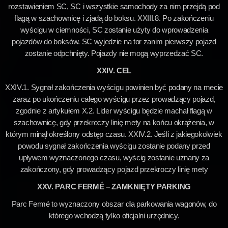
rozstawieniem SC, SC i wszystkie samochody za nim przejdą pod
flagą w szachownicę i zjadą do boksu. XXIII.8. Po zakończeniu
wyścigu w ciemności, SC zostanie użyty do wprowadzenia
pojazdów do boksów. SC wyjedzie na tor zanim pierwszy pojazd
zostanie odpchnięty. Pojazdy nie mogą wyprzedzać SC.
XXIV. CEL
XXIV.1. Sygnał zakończenia wyścigu powinien być podany na mecie
zaraz po ukończeniu całego wyścigu przez prowadzący pojazd,
zgodnie z artykułem X.2. Lider wyścigu będzie machał flagą w
szachownicę, gdy przekroczy linię mety na końcu okrążenia, w
którym minął określony odstęp czasu. XXIV.2. Jeśli z jakiegokolwiek
powodu sygnał zakończenia wyścigu zostanie podany przed
upływem wyznaczonego czasu, wyścig zostanie uznany za
zakończony, gdy prowadzący pojazd przekroczy linię mety
XXV. PARC FERMÉ – ZAMKNIĘTY PARKING
Parc Fermé to wyznaczony obszar dla parkowania wagonów, do
którego wchodzą tylko oficjalni urzędnicy.