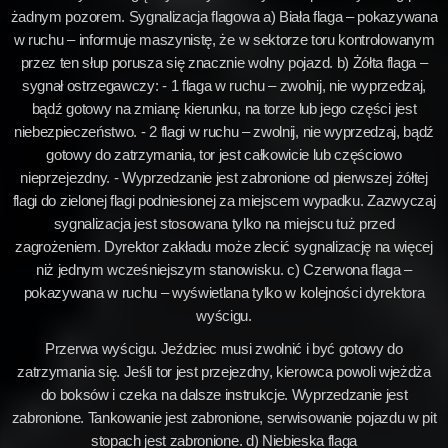
żadnym pozorem. Sygnalizacja flagowa a) Biała flaga – pokazywana
w ruchu – informuje maszynistę, że w sektorze toru kontrolowanym
przez ten słup porusza się znacznie wolny pojazd. b) Żółta flaga –
sygnał ostrzegawczy: - 1 flaga w ruchu – zwolnij, nie wyprzedzaj,
bądź gotowy na zmianę kierunku, na torze lub jego części jest
niebezpieczeństwo. - 2 flagi w ruchu – zwolnij, nie wyprzedzaj, bądź
gotowy do zatrzymania, tor jest całkowicie lub częściowo
nieprzejezdny. - Wyprzedzanie jest zabronione od pierwszej żółtej
flagi do zielonej flagi podniesionej za miejscem wypadku. Zazwyczaj
sygnalizacja jest stosowana tylko na miejscu tuż przed
zagrożeniem. Dyrektor zakładu może zlecić sygnalizację na więcej
niż jednym wcześniejszym stanowisku. c) Czerwona flaga –
pokazywana w ruchu – wyświetlana tylko w kolejności dyrektora
wyścigu.
Przerwa wyścigu. Jeździec musi zwolnić i być gotowy do
zatrzymania się. Jeśli tor jest przejezdny, kierowca powoli wjeżdża
do boksów i czeka na dalsze instrukcje. Wyprzedzanie jest
zabronione. Tankowanie jest zabronione, serwisowanie pojazdu w pit
stopach jest zabronione. d) Niebieska flaga