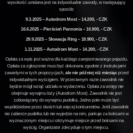
wysokość ustalana jest na indywidualne zawody, w następujący
sposób:
9.3.2025 – Autodrom Most – 14.200, - CZK
16.6.2025 – Pierścień Pannonia – 16.900, - CZK
29.9.2025 – Słowacja Ring – 18.900, - CZK
1.11.2025 – Autodrom Most – 14.200, - CZK
Opłata za wpis jest ważna dla każdego zarejestrowanego pojazdu.
Opłata za zgłoszenie musi być dokonana zgodnie z instrukcjami
zawartymi w tych propozycjach,
ale nie później niż miesiąc
przed
indywidualnym wyścigiem. W przeciwnym razie zawodnik nie
będzie mógł wziąć udziału w wydarzeniu. Opłata za wstęp nie
obejmuje wynajmu loży (Autodrom Most). Zawodnik nie jest
zobowiązany do wynajmu pudełka. Jedno pole może być
współdzielone przez dwóch lub więcej konkurentów. Jeśli zawodnik
nie zabierze pudełka lub nie wyjedzie na nim, parkuje za boksami w
wyznaczonym miejscu i otrzymuje miejsce przed boksami na
wyścig. Organizator zdecyduje o tym miejscu.