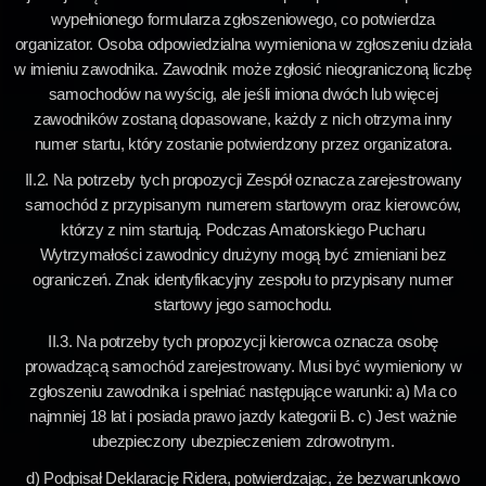
wypełnionego formularza zgłoszeniowego, co potwierdza
organizator. Osoba odpowiedzialna wymieniona w zgłoszeniu działa
w imieniu zawodnika. Zawodnik może zgłosić nieograniczoną liczbę
samochodów na wyścig, ale jeśli imiona dwóch lub więcej
zawodników zostaną dopasowane, każdy z nich otrzyma inny
numer startu, który zostanie potwierdzony przez organizatora.
II.2. Na potrzeby tych propozycji Zespół oznacza zarejestrowany
samochód z przypisanym numerem startowym oraz kierowców,
którzy z nim startują. Podczas Amatorskiego Pucharu
Wytrzymałości zawodnicy drużyny mogą być zmieniani bez
ograniczeń. Znak identyfikacyjny zespołu to przypisany numer
startowy jego samochodu.
II.3. Na potrzeby tych propozycji kierowca oznacza osobę
prowadzącą samochód zarejestrowany. Musi być wymieniony w
zgłoszeniu zawodnika i spełniać następujące warunki: a) Ma co
najmniej 18 lat i posiada prawo jazdy kategorii B. c) Jest ważnie
ubezpieczony ubezpieczeniem zdrowotnym.
d) Podpisał Deklarację Ridera, potwierdzając, że bezwarunkowo