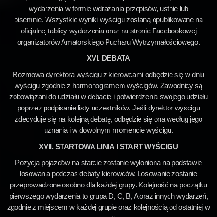
wydarzenia w formie wdrażania przepisów, ustnie lub
pisemnie. Wszystkie wyniki wyścigu zostaną opublikowane na
oficjalnej tablicy wydarzenia oraz na stronie Facebookowej
organizatorów Amatorskiego Pucharu Wytrzymałościowego.
XVI. DEBATA
Rozmowa dyrektora wyścigu z kierowcami odbędzie się w dniu
wyścigu zgodnie z harmonogramem wyścigów. Zawodnicy są
zobowiązani do udziału w debacie i potwierdzenia swojego udziału
poprzez podpisanie listy uczestników. Jeśli dyrektor wyścigu
zdecyduje się na kolejną debatę, odbędzie się ona według jego
uznania i w dowolnym momencie wyścigu.
XVII. STARTOWA LINIA I START WYŚCIGU
Pozycja pojazdów na starcie zostanie wyłoniona na podstawie
losowania podczas debaty kierowców. Losowanie zostanie
przeprowadzone osobno dla każdej grupy. Kolejność na początku
pierwszego wydarzenia to grupa D, C, B, A oraz innych wydarzeń,
zgodnie z miejscem w każdej grupie oraz kolejnością od ostatniej w