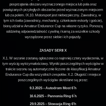
posprzątania obszaru wyznaczonego miejsca lub pola oraz
powiązanych przyległych obszarów przed wyznaczonym miejscem
lub za polem. IX.10. Motorsport jest niebezpieczny. Zawodnicy, w
tym ich świta (zawodnicy, mechanicy, członkowie eskorty i goście),
biorą udział w Amateur Endurance Cup na własne ryzyko. Ponoszą
oddzielną odpowiedzialność cywilną i karną za wszelkie szkody
wyrządzone przez siebie i ich pojazdy.
ZASADY SERII X
X.1. W sezonie zostaną ogłoszone co najmniej cztery wydarzenia, w
tym wyścig wytrzymałościowy. Wyniki poszczególnych wyścigów w
trakcie sezonu są automatycznie liczone do klasyfikacji Amateur
Endurance Cup dla wszystkich zespołów. X.2. Długość i miejsce
poszczególnych wyścigów określane są przez:
9.3.2025 – Autodrom Most 6´h
16.6.2025 – Pannonia Ring 6 ́h
29.9.2025 – Słowacja Ring 6'h