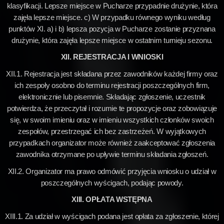
klasyfikacji. Lepsze miejsce w Pucharze przypadnie drużynie, która
zajęła lepsze miejsce. c) W przypadku równego wyniku według
punktów XI. a) i b) lepsza pozycja w Pucharze zostanie przyznana
drużynie, która zajęła lepsze miejsce w ostatnim turnieju sezonu.
XII. REJESTRACJA I WNIOSKI
XII.1. Rejestracja jest składana przez zawodników każdej firmy oraz
ich zespoły osobno do terminu rejestracji poszczególnych firm,
elektronicznie lub pisemnie. Składając zgłoszenie, uczestnik
potwierdza, że przeczytał i rozumie te propozycje oraz zobowiązuje
się, w swoim imieniu oraz w imieniu wszystkich członków swoich
zespołów, przestrzegać ich bez zastrzeżeń. W wyjątkowych
przypadkach organizator może również zaakceptować zgłoszenia
zawodnika otrzymane po upływie terminu składania zgłoszeń.
XII.2. Organizator ma prawo odmówić przyjęcia wniosku o udział w
poszczególnych wyścigach, podając powody.
XIII. OPŁATA WSTĘPNA
XIII.1. Za udział w wyścigach podana jest opłata za zgłoszenie, której