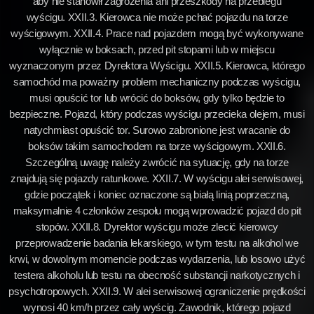
aby nie stanowił zagrożenia ani przeszkody na przebiegu
wyścigu. XXII.3. Kierowca nie może pchać pojazdu na torze
wyścigowym. XXII.4. Prace nad pojazdem mogą być wykonywane
wyłącznie w boksach, przed pit stopami lub w miejscu
wyznaczonym przez Dyrektora Wyścigu. XXII.5. Kierowca, którego
samochód ma poważny problem mechaniczny podczas wyścigu,
musi opuścić tor lub wrócić do boksów, gdy tylko będzie to
bezpieczne. Pojazd, który podczas wyścigu przecieka olejem, musi
natychmiast opuścić tor. Surowo zabronione jest wracanie do
boksów takim samochodem na torze wyścigowym. XXII.6.
Szczególną uwagę należy zwrócić na sytuację, gdy na torze
znajdują się pojazdy ratunkowe. XXII.7. W wyścigu alei serwisowej,
gdzie początek i koniec oznaczone są białą linią poprzeczną,
maksymalnie 4 członków zespołu mogą wprowadzić pojazd do pit
stopów. XXII.8. Dyrektor wyścigu może zlecić kierowcy
przeprowadzenie badania lekarskiego, w tym testu na alkohol we
krwi, w dowolnym momencie podczas wydarzenia, lub losowo użyć
testera alkoholu lub testu na obecność substancji narkotycznych i
psychotropowych. XXII.9. W alei serwisowej ograniczenie prędkości
wynosi 40 km/h przez cały wyścig. Zawodnik, którego pojazd