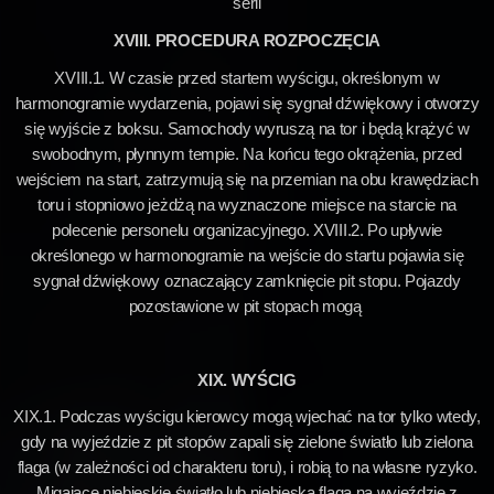
serii
XVIII. PROCEDURA ROZPOCZĘCIA
XVIII.1. W czasie przed startem wyścigu, określonym w
harmonogramie wydarzenia, pojawi się sygnał dźwiękowy i otworzy
się wyjście z boksu. Samochody wyruszą na tor i będą krążyć w
swobodnym, płynnym tempie. Na końcu tego okrążenia, przed
wejściem na start, zatrzymują się na przemian na obu krawędziach
toru i stopniowo jeżdżą na wyznaczone miejsce na starcie na
polecenie personelu organizacyjnego. XVIII.2. Po upływie
określonego w harmonogramie na wejście do startu pojawia się
sygnał dźwiękowy oznaczający zamknięcie pit stopu. Pojazdy
pozostawione w pit stopach mogą
XIX. WYŚCIG
XIX.1. Podczas wyścigu kierowcy mogą wjechać na tor tylko wtedy,
gdy na wyjeździe z pit stopów zapali się zielone światło lub zielona
flaga (w zależności od charakteru toru), i robią to na własne ryzyko.
Migające niebieskie światło lub niebieska flaga na wyjeździe z