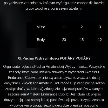
przydzielane zespołom w każdym wyścigu oraz osobno dla każdej
grupy zgodnie z poniższymi tabelami:
Místo
1
2
3
Body
20
15
12
XI. Puchar Wytrzymałości POHÁRY POHÁRY
Organizator ogłasza Puchar Amatorskiej Wytrzymałości. Wszystkie
zespoły, które biorą udział w dowolnym wydarzeniu Amateur
Endurance Cup w sezonie, są automatycznie włączane do tej
klasyfikacji. Zwycięzcą Amateur Endurance Cup w grupie na sezon
zostaje drużyna, która: a) zdobędzie najwięcej punktów w danym
sezonie serii Amateur Endurance Cup. b) Jeśli dwie lub więcej
drużyn mają taką samą liczbę punktów, najlepsza pozycja zespołu
w dowolnym wyścigu sezonu decyduje o lepszej pozycji w