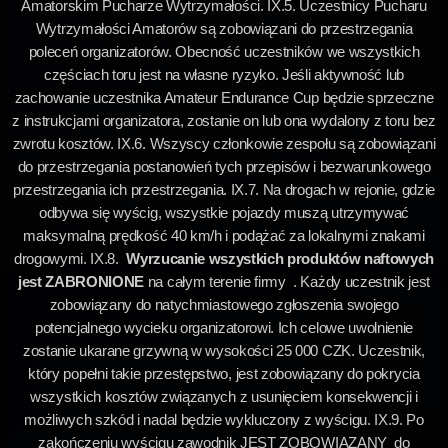
Amatorskim Pucharze Wytrzymałości. IX.5. Uczestnicy Pucharu
Wytrzymałości Amatorów są zobowiązani do przestrzegania
poleceń organizatorów. Obecność uczestników we wszystkich
częściach toru jest na własne ryzyko. Jeśli aktywność lub
zachowanie uczestnika Amateur Endurance Cup będzie sprzeczne
z instrukcjami organizatora, zostanie on lub ona wydalony z toru bez
zwrotu kosztów. IX.6. Wszyscy członkowie zespołu są zobowiązani
do przestrzegania postanowień tych przepisów i bezwarunkowego
przestrzegania ich przestrzegania. IX.7. Na drogach w rejonie, gdzie
odbywa się wyścig, wszystkie pojazdy muszą utrzymywać
maksymalną prędkość 40 km/h i podążać za lokalnymi znakami
drogowymi. IX.8.
Wyrzucanie wszystkich produktów naftowych
jest ZABRONIONE
na całym terenie firmy . Każdy uczestnik jest
zobowiązany do natychmiastowego zgłoszenia swojego
potencjalnego wycieku organizatorowi. Ich celowe uwolnienie
zostanie ukarane grzywną w wysokości 25 000 CZK. Uczestnik,
który popełni takie przestępstwo, jest zobowiązany do pokrycia
wszystkich kosztów związanych z usunięciem konsekwencji i
możliwych szkód i nadal będzie wykluczony z wyścigu. IX.9. Po
zakończeniu wyścigu zawodnik JEST ZOBOWIĄZANY do