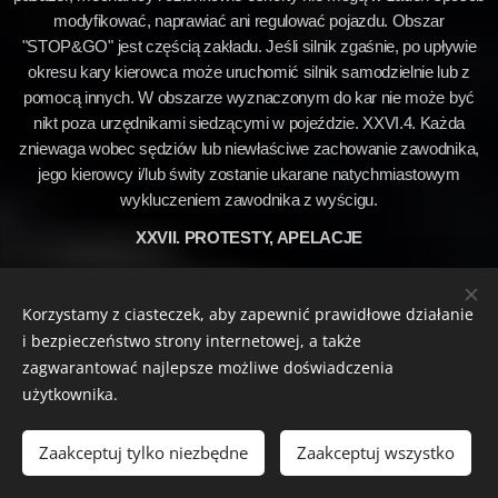
modyfikować, naprawiać ani regulować pojazdu. Obszar
"STOP&GO" jest częścią zakładu. Jeśli silnik zgaśnie, po upływie
okresu kary kierowca może uruchomić silnik samodzielnie lub z
pomocą innych. W obszarze wyznaczonym do kar nie może być
nikt poza urzędnikami siedzącymi w pojeździe. XXVI.4. Każda
zniewaga wobec sędziów lub niewłaściwe zachowanie zawodnika,
jego kierowcy i/lub świty zostanie ukarane natychmiastowym
wykluczeniem zawodnika z wyścigu.
XXVII. PROTESTY, APELACJE
Protest może złożyć wyłącznie osoba odpowiedzialna za
zawodnika, która jest zarejestrowana w zgłoszeniu na dane
Korzystamy z ciasteczek, aby zapewnić prawidłowe działanie
wydarzenie pisemnie do dyrektora firmy w ciągu 15 minut po
i bezpieczeństwo strony internetowej, a także
zakończeniu wyścigu. Po upływie tego czasu nie jest już możliwe
zagwarantować najlepsze możliwe doświadczenia
złożenie protestu. Protest uznaje się za złożony tylko wtedy, gdy
użytkownika.
jednocześnie wpłacono depozyt w wysokości 2000 CZ. Zasadność
protestu ocenia komitet składający się z dyrektora firmy oraz innego
Zaakceptuj tylko niezbędne
Zaakceptuj wszystko
komisarza technicznego. W razie potrzeby komitet może zaprosić
dowolnego członka zespołu organizacyjnego lub osobę, którą uzna