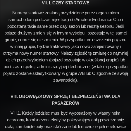
VII. LICZBY STARTOWE
Numery startowe zostaną przydzielone przez organizatora
samochodom podczas rejestracji do Amateur Endurance Cup i
pozostaną takie same przez cały sezon lub resztę sezonu. Jeśli
pojazd drużyny zmieni się w innym wyścigu i pozostaje w tej samej
grupie, numer się nie zmienia. W przypadku umieszczenia pojazdu
w innej grupie, będzie traktowany jako nowo zarejestrowany i
otrzyma nowy numer startowy. Należy zgłosić tę zmianę co najmniej
dzień przed wyścigiem (pojazd pozostaje w określonej grupie) lub
podczas inspekcji administracyjnej i technicznej (w takim przypadku
pojazd zostanie sklasyfikowany w grupie A/B lub C zgodnie ze swoją
zawartością).
VIII. OBOWIĄZKOWY SPRZĘT BEZPIECZEŃSTWA DLA
PASAŻERÓW
VIII.1. Każdy jeździec musi być wyposażony w własny hełm
ochronny, kombinezon tekstylny pokrywający całą powierzchnię
ciała, zamknięte buty oraz skórzane lub kierowczie pełne rękawice