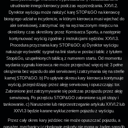
utrudnianie innego kierowcy podczas wyprzedzania. XXVI.2.
Dyrektor wyścigu może nałożyć karę STOP&GO na kierowcę
biorącego udział w incydencie, w którym kierowca musi wjechać do
alei serwisowej, zatrzymać się na wyznaczonym miejscu na
określony czas określony przez Komisarza Sportu, a następnie
kontynuować wyścig zgodnie z instrukcjami sędziów. XXVI.3.
Procedura przyznania kary STOP&GO: a) Dyrektor wyścigu
nakazuje wyświetlić sygnał na linii startu w postaci tablic z tytułem
Stop&Go, uzupełnionych tablicą z numerem startu. Od momentu
wydania sygnału kierowca nie może przejechać więcej niż 3 pełne
okrążenia bez wjazdu do alei serwisowej i zatrzymania się na strefie
karnej STOP&GO. b) Po upływie okresu kary kierowca kontynuuje
wyścig, przejeżdżając przez aleję serwisową i opuszczając tor.
Zabronione jest zatrzymywanie się podczas przejazdu przez aleję
serwisową. Po przejściu STOP&GO zabronione są pit stopy i
tankowanie. c) Naruszenie lub nieprzestrzeganie artykułu XXVI.2 lub
XXVI.3 będzie karane wykluczeniem pojazdu z wyścigu.
Przez cały okres kary jeździec nie może opuszczać pojazdu, a
pasażer, mechanicy i członkowie eskorty nie mogą w żaden sposób