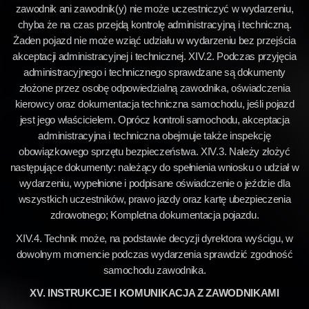
zawodnik ani zawodnik(y) nie może uczestniczyć w wydarzeniu,
chyba że na czas przejdą kontrolę administracyjną i techniczną.
Żaden pojazd nie może wziąć udziału w wydarzeniu bez przejścia
akceptacji administracyjnej i technicznej. XIV.2. Podczas przyjęcia
administracyjnego i technicznego sprawdzane są dokumenty
złożone przez osobę odpowiedzialną zawodnika, oświadczenia
kierowcy oraz dokumentacja techniczna samochodu, jeśli pojazd
jest jego właścicielem. Oprócz kontroli samochodu, akceptacja
administracyjna i techniczna obejmuje także inspekcję
obowiązkowego sprzętu bezpieczeństwa. XIV.3. Należy złożyć
następujące dokumenty: należący do spełnienia wniosku o udział w
wydarzeniu, wypełnione i podpisane oświadczenie o jeździe dla
wszystkich uczestników, prawo jazdy oraz kartę ubezpieczenia
zdrowotnego; Kompletna dokumentacja pojazdu.
XIV.4. Technik może, na podstawie decyzji dyrektora wyścigu, w
dowolnym momencie podczas wydarzenia sprawdzić zgodność
samochodu zawodnika.
XV. INSTRUKCJE I KOMUNIKACJA Z ZAWODNIKAMI