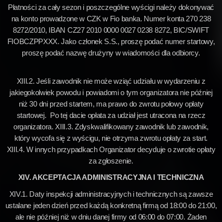
Płatności za cały sezon i poszczególne wyścigi należy dokonywać
na konto prowadzone w CZK w Fio banka. Numer konta 270 238
8272/2010, IBAN CZ27 2010 0000 0027 0238 8272, BIC/SWIFT
FIOBCZPPXXX. Jako członek S.S., proszę podać numer startowy,
proszę podać nazwę drużyny w wiadomości dla odbiorcy.
XIII.2. Jeśli zawodnik nie może wziąć udziału w wydarzeniu z
jakiegokolwiek powodu i powiadomi o tym organizatora nie później
niż 30 dni przed startem, ma prawo do zwrotu połowy opłaty
startowej. Po tej dacie opłata za udział jest utracona na rzecz
organizatora. XIII.3. Zdyskwalifikowany zawodnik lub zawodnik,
który wycofa się z wyścigu, nie otrzyma zwrotu opłaty za start.
XIII.4. W innych przypadkach Organizator decyduje o zwrotie opłaty
za zgłoszenie.
XIV. AKCEPTACJA ADMINISTRACYJNA I TECHNICZNA
XIV.1. Daty inspekcji administracyjnych i technicznych są zawsze
ustalane jeden dzień przed każdą konkretną firmą od 18:00 do 21:00,
ale nie później niż w dniu danej firmy od 06:00 do 07:00. Żaden