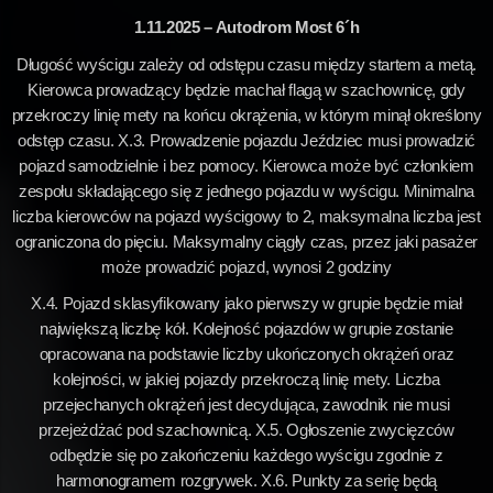
1.11.2025 – Autodrom Most 6´h
Długość wyścigu zależy od odstępu czasu między startem a metą.
Kierowca prowadzący będzie machał flagą w szachownicę, gdy
przekroczy linię mety na końcu okrążenia, w którym minął określony
odstęp czasu. X.3. Prowadzenie pojazdu Jeździec musi prowadzić
pojazd samodzielnie i bez pomocy. Kierowca może być członkiem
zespołu składającego się z jednego pojazdu w wyścigu. Minimalna
liczba kierowców na pojazd wyścigowy to 2, maksymalna liczba jest
ograniczona do pięciu. Maksymalny ciągły czas, przez jaki pasażer
może prowadzić pojazd, wynosi 2 godziny
X.4. Pojazd sklasyfikowany jako pierwszy w grupie będzie miał
największą liczbę kół. Kolejność pojazdów w grupie zostanie
opracowana na podstawie liczby ukończonych okrążeń oraz
kolejności, w jakiej pojazdy przekroczą linię mety. Liczba
przejechanych okrążeń jest decydująca, zawodnik nie musi
przejeżdżać pod szachownicą. X.5. Ogłoszenie zwycięzców
odbędzie się po zakończeniu każdego wyścigu zgodnie z
harmonogramem rozgrywek. X.6. Punkty za serię będą