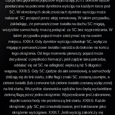
Opcja uwzględnienia pojazdów wyjeżdżających z boksów będzie
powtarzana na polecenie dyrektora wyścigu na każdym torze pod
SC. W określonych okolicznościach dyrektor wyścigu może
nakazać SC przejazd przez aleję serwisową. W takim przypadku,
zakładając, że pomarańczowe światła na dachu SC migają,
wszystkie samochody muszą podążać za SC bez wyprzedzania. W
takim przypadku pojazd może zatrzymać się na swoim
miejscu. XXIII.4. Gdy dyrektor wyścigu odwołuje SC, wyłącza
migające pomarańczowe światła i wjeżdża do boksów na końcu
tego okrążenia. Od tego momentu pierwszy pojazd może
decydować o prędkości formacji i, jeśli zajdzie taka potrzeba,
oddalać się od SC na odległość większą niż 5 długości
wagonu. XXIII.5. Gdy SC zjedzie do alei serwisowej, a samochody
zbliżają się do linii startu, żółte flagi i znaki SC zostaną usunięte, a
zielone światło (lub czerwone lub zielone światło zostaną wyłączone)
na linii startu. Wszystkie stanowiska sędziów toru będą wyświetlane
zieloną flagą przez jedno okrążenie. Wyprzedzanie jest zabronione,
dopóki samochody nie przekroczą linii startu. XXIII.6. Każde
okrążenie, gdy SC jest zneutralizowane, jest traktowane jako
okrążenie wyścigowe. XXIII.7. Jeśli wyścig zakończy się