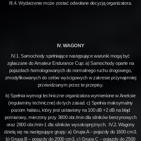
III.4. Wydarzenie może zostać odwołane decyzją organizatora.
IV. WAGONY
IV.1. Samochody spełniające następujące warunki mogą być
zgłaszane do Amateur Endurance Cup: a) Samochody oparte na
pojazdach homologowanych do normalnego ruchu drogowego,
zmodyfikowanych do celów wyścigowych w zakresie przynajmniej
przewidzianym przez te przepisy.
b) Spełnia wymogi techniczne organizatora wymienione w Aneksie
(regulaminy techniczne) do tych zasad. c) Spełnia maksymalny
poziom hałasu, który jest ustawiony na 100 dB +2 dB na błąd
pomiarowy, mierzony przy 3800 obr./min dla silników benzynowych
oraz 2800 obr./min-1 dla silników wysokoprężnych. IV.2. Wagony
dzielą się na następujące grupy: a) Grupa A – pojazdy do 1600 cm3.
b) Grupa B – pojazdy do 2000 cm3. c) Grupa C – pojazdy do 2500