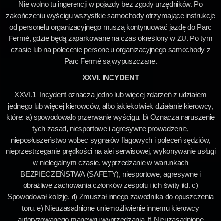
Nie wolno tu ingerencji w pojazdy bez zgody urzędników. Po
zakończeniu wyścigu wszystkie samochody otrzymające instrukcje
od personelu organizacyjnego muszą kontynuować jazdę do Parc
Fermé, gdzie będą zaparkowane na czas określony w ZU. Po tym
czasie lub na polecenie personelu organizacyjnego samochody z
Parc Fermé są wypuszczane.
XXVI. INCYDENT
XXVI.1. Incydent oznacza jedno lub więcej zdarzeń z udziałem
jednego lub więcej kierowców, albo jakiekolwiek działanie kierowcy,
które: a) spowodowało przerwanie wyścigu. b) Oznacza naruszenie
tych zasad, niesportowe i agresywne prowadzenie,
nieposłuszeństwo wobec sygnałów flagowych i poleceń sędziów,
nieprzestrzeganie prędkości na alei serwisowej, wykonywanie usługi
w nielegalnym czasie, wyprzedzanie w warunkach
BEZPIECZEŃSTWA (SAFETY), niesportowe, agresywne i
obraźliwe zachowania członków zespołu i ich świty itd. c)
Spowodował kolizję. d) Zmuszał innego zawodnika do opuszczenia
toru. e) Nieuzasadnione uniemożliwienie innemu kierowcy
autoryzowanego manewru wyprzedzania. f) Nieuzasadnione