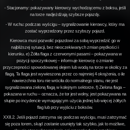
- Stacjonarny: pokazywany kierowcy wychodzącemu z boksu, jeśli
na torze nadjeżdżają szybsze pojazdy.
- W ruchu: podczas wyścigu – sygnalizowanie kierowcy, który ma
zostać wyprzedzony przez szybszy pojazd.
Kierowca musi pozwolić pojazdowi za sobą wyprzedzić go w
najbliższej sytuacji, bez nieoczekiwanych zmian prędkości i
kierunku. e) Żółta flaga z czerwonymi pasami – pokazywana w
pozycji spoczynkowej – informuje kierowcę o zmianie
przyczepności spowodowanej olejem lub wodą na torze w okolicy za
flagą. Ta flaga jest wywieszona przez co najmniej 4 okrążenia, o ile
nawierzchnia toru nie wróciła do normalnego stanu, nie jest
sygnalizowana zieloną flagą w kolejnym sektorze. f) Zielona flaga –
pokazana w ruchu – oznacza, że tor jest wolny, jest pokazywana na
słupie po incydencie wymagającym użycia jednej lub więcej żółtych
flag lub przy wyjściu z boksów.
XXII.2. Jeśli pojazd zatrzyma się podczas wyścigu, musi zatrzymać
się poza torem, skąd zostanie usunięty tak szybko, jak to możliwe,