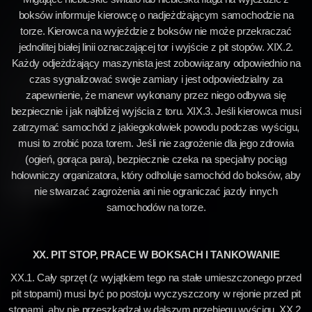
boksów informuje kierowcę o nadjeżdżającym samochodzie na
torze. Kierowca na wyjeździe z boksów nie może przekraczać
jednolitej białej linii oznaczającej tor i wyjście z pit stopów. XIX.2.
Każdy odjeżdżający maszynista jest zobowiązany odpowiednio na
czas sygnalizować swoje zamiary i jest odpowiedzialny za
zapewnienie, że manewr wykonany przez niego odbywa się
bezpiecznie i jak najbliżej wyjścia z toru. XIX.3. Jeśli kierowca musi
zatrzymać samochód z jakiegokolwiek powodu podczas wyścigu,
musi to zrobić poza torem. Jeśli nie zagrożenie dla jego zdrowia
(ogień, gorąca para), bezpiecznie czeka na specjalny pociąg
holowniczy organizatora, który odholuje samochód do boksów, aby
nie stwarzać zagrożenia ani nie ograniczać jazdy innych
samochodów na torze.
XX. PIT STOP, PRACE W BOKSACH I TANKOWANIE
XX.1. Cały sprzęt (z wyjątkiem tego na stałe umieszczonego przed
pit stopami) musi być po postoju wyczyszczony w rejonie przed pit
stopami, aby nie przeszkadzał w dalszym przebiegu wyścigu. XX.2.