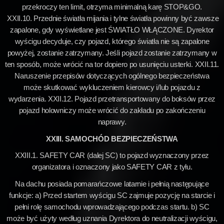
przekroczy ten limit, otrzyma minimalną karę STOP&GO.
XXII.10. Przednie światła mijania i tylne światła powinny być zawsze
zapalone, gdy wyświetlane jest ŚWIATŁO WŁĄCZONE. Dyrektor
wyścigu decyduje, czy pojazd, którego światła nie są zapalone
powyżej, zostanie zatrzymany. Jeśli pojazd zostanie zatrzymany w
ten sposób, może wrócić na tor dopiero po usunięciu usterki. XXII.11.
Naruszenie przepisów dotyczących ogólnego bezpieczeństwa
może skutkować wykluczeniem kierowcy i/lub pojazdu z
wydarzenia. XXII.12. Pojazd przetransportowany do boksów przez
pojazd holowniczy może wrócić do zakładu po zakończeniu
naprawy.
XXIII. SAMOCHÓD BEZPIECZEŃSTWA
XXIII.1. SAFETY CAR (dalej SC) to pojazd wyznaczony przez
organizatora i oznaczony jako SAFETY CAR z tyłu.
Na dachu posiada pomarańczowe latarnie i pełnią następujące
funkcje: a) Przed startem wyścigu SC zajmuje pozycję na starcie i
pełni rolę samochodu wprowadzającego podczas startu. b) SC
może być użyty według uznania Dyrektora do neutralizacji wyścigu,