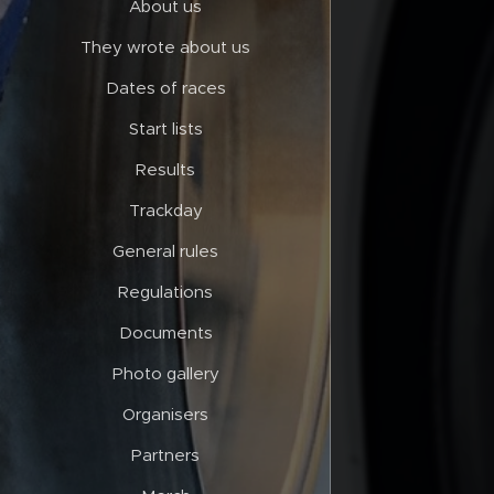
About us
They wrote about us
Dates of races
Start lists
Results
Trackday
General rules
Regulations
Documents
Photo gallery
Organisers
Partners